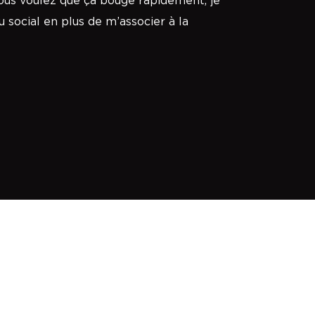
s voulez que ça bouge rapidement, je
 social en plus de m’associer à la