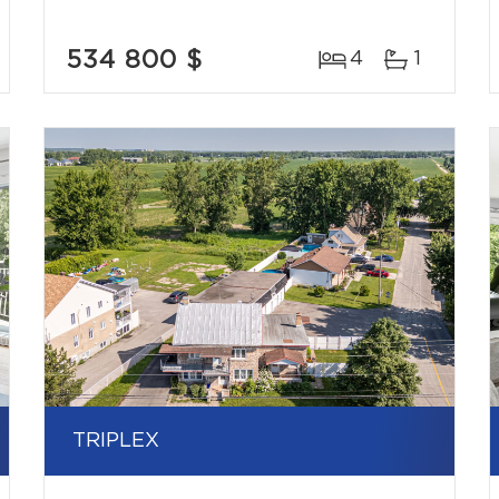
534 800 $
4
1
TRIPLEX