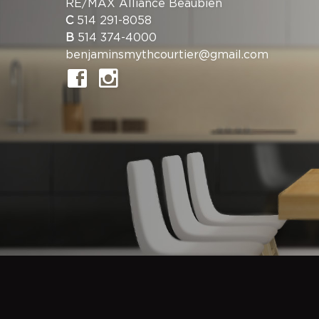
RE/MAX Alliance Beaubien
C
514 291-8058
B
514 374-4000
benjaminsmythcourtier@gmail.com