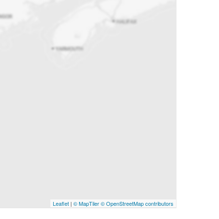
Leaflet
|
© MapTiler
© OpenStreetMap contributors