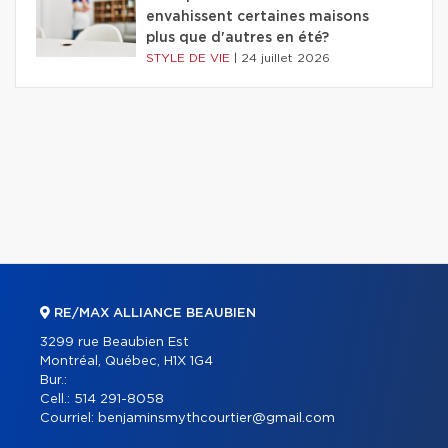
envahissent certaines maisons
plus que d'autres en été?
STYLE DE VIE
|
24 juillet 2026
RE/MAX ALLIANCE BEAUBIEN
3299 rue Beaubien Est
Montréal, Québec, H1X 1G4
Bur.:
Cell.:
514 291-8058
Courriel:
benjaminsmythcourtier@gmail.com