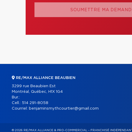
SOUMETTRE MA DEMANDE
RE/MAX ALLIANCE BEAUBIEN
3299 rue Beaubien Est
Montréal, Québec, H1X 1G4
Bur.:
Cell.:
514 291-8058
Courriel:
benjaminsmythcourtier@gmail.com
© 2026 RE/MAX ALLIANCE & PRO-COMMERCIAL – FRANCHISÉ INDÉPENDA