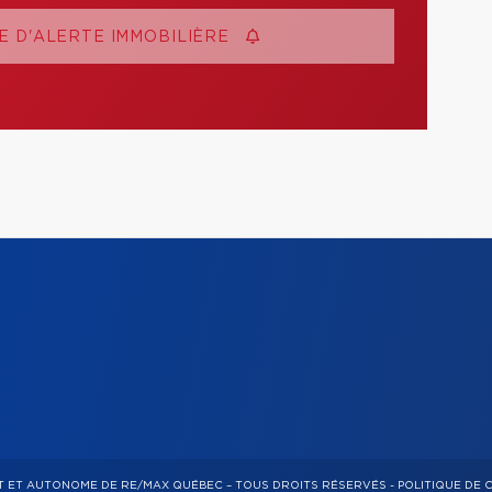
 D'ALERTE IMMOBILIÈRE
NT ET AUTONOME DE RE/MAX QUÉBEC – TOUS DROITS RÉSERVÉS -
POLITIQUE DE 